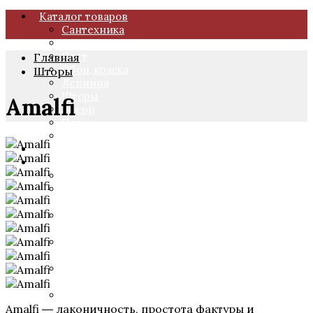
Каталог товаров
Сантехника
Плитка
Свет
Главная
Обои, краска
Шторы
Лепнина
Шторы
Amalfi
Двери
Полы
Мебель
О нас
Проекты
Октябрь 2019 г. Фреска от салона Hermitage
Октябрь 2019 г. Керамическая плитка и
сантехника от салона Hermitage
Сентябрь 2019 г. Лепной декор и свет от
салона Hermitage
Сентябрь 2019 г. Фотообои от салона
Hermitage
Ноябрь 2018 г. Материалы от салона
Hermitage
Ноябрь 2018 г. Обои и лепнина от салона
Amalfi ― лаконичность, простота фактуры и
Hermitage