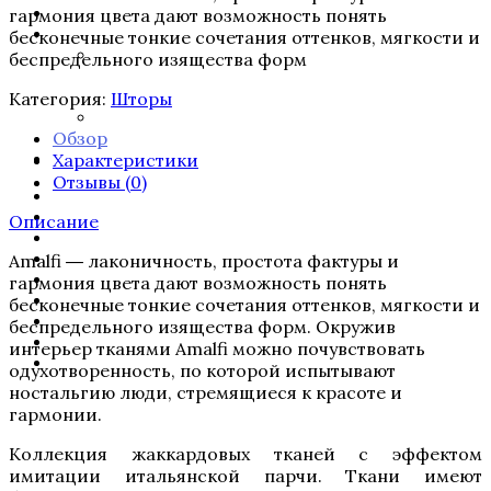
Фотоотчеты
гармония цвета дают возможность понять
Новости
бесконечные тонкие сочетания оттенков, мягкости и
Октябрь 2019 г. Встреча дизайнеров с
беспредельного изящества форм
Мариной Васильевой (Rodecor, Санкт-
Петербург)
Категория:
Шторы
Сентябрь 2019 г. ELLE Decoration Design Days
Обзор
2019
Характеристики
Компания
Отзывы (
0
)
Сантехника
Плитка
Описание
Свет
Обои, краска
Amalfi ― лаконичность, простота фактуры и
Лепнина
гармония цвета дают возможность понять
Шторы
бесконечные тонкие сочетания оттенков, мягкости и
Двери
беспредельного изящества форм. Окружив
Полы
интерьер тканями Amalfi можно почувствовать
Мебель
одухотворенность, по которой испытывают
ностальгию люди, стремящиеся к красоте и
гармонии.
Коллекция жаккардовых тканей с эффектом
имитации итальянской парчи. Ткани имеют